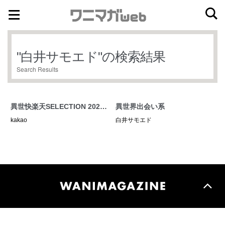
ナ
コ
ビ
ン
ゲ
テ
"
白井サモエド
"の検索結果
ー
ン
Search Results
シ
ツ
ョ
へ
ン
ス
異世快楽天SELECTION 2024
異世界出会い系
へ
キ
SUMMER
kakao
白井サモエド
ス
ッ
キ
プ
ッ
プ