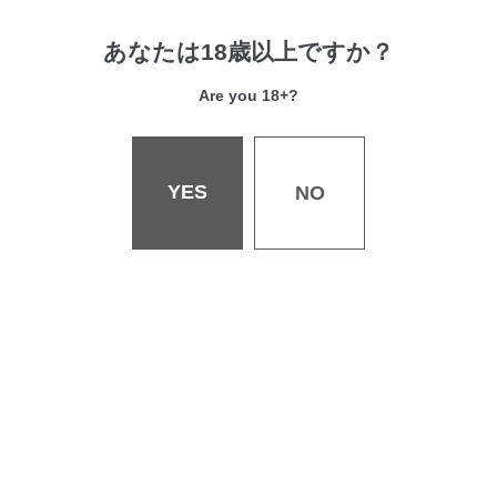
おねえちゃんであそぼう
蜜色の校則違反
あなたは18歳以上ですか？
池上竜矢
池上竜矢
Are you 18+?
YES
NO
会社概要
採用情報
お問い合わせ
書店様へ
個人情報保護・著作権等について
特定商取引法・古物営業法に関する表記