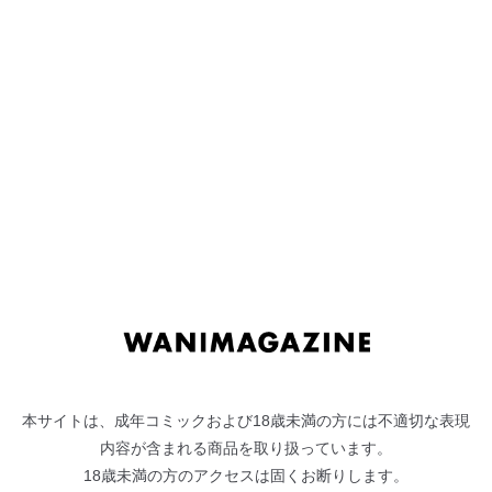
ナ
コ
ビ
ン
ゲ
テ
"
池上竜矢
"の検索結果
ー
ン
Search Results
シ
ツ
ョ
へ
ン
ス
へ
キ
ス
ッ
キ
プ
ッ
プ
本サイトは、成年コミックおよび18歳未満の方には不適切な表現
内容が含まれる商品を取り扱っています。
18歳未満の方のアクセスは固くお断りします。