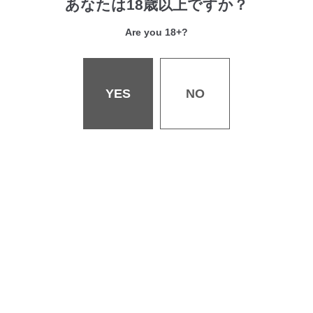
あなたは18歳以上ですか？
会社概要
Are you 18+?
採用情報
お問い合わせ
書店様へ
YES
NO
個人情報保護・著作権等について
特定商取引法・古物営業法に関する表記
ご利用規約について
©WANIMAGAZINE Co.,Ltd. All rights reserved.