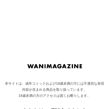
ナ
コ
ビ
ン
ゲ
テ
"
春原香深
"の検索結果
ー
ン
Search Results
シ
ツ
ョ
へ
ン
ス
快楽天ビースト 2026年6月号
へ
キ
つかこ
ス
ッ
キ
プ
ッ
プ
本サイトは、成年コミックおよび18歳未満の方には不適切な表現
内容が含まれる商品を取り扱っています。
18歳未満の方のアクセスは固くお断りします。