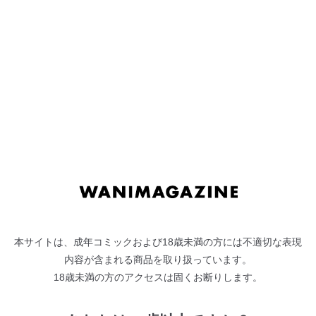
ナ
コ
ビ
ン
ゲ
テ
"
戌森四朗
"の検索結果
ー
ン
Search Results
シ
ツ
ョ
へ
ン
ス
失楽天 2026年8月号
失楽天 2026年4月号
へ
キ
orico
背中が尻
ス
ッ
キ
プ
ッ
失楽天 2025年12月号
プ
utu
本サイトは、成年コミックおよび18歳未満の方には不適切な表現
内容が含まれる商品を取り扱っています。
18歳未満の方のアクセスは固くお断りします。