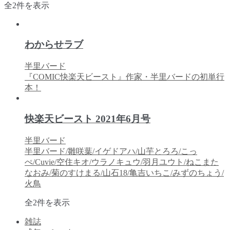
新
全2件を表示
し
い
順
わからせラブ
半里バード
『COMIC快楽天ビースト』作家・半里バードの初単行
本！
快楽天ビースト 2021年6月号
半里バード
半里バード/雛咲葉/イゲドアハ/山芋とろろ/こっ
ぺ/Cuvie/空住キオ/ウラノキュウ/羽月ユウト/ねこまた
なおみ/菊のすけまる/山石18/亀吉いちこ/みずのちょう/
火鳥
新
全2件を表示
し
雑誌
い