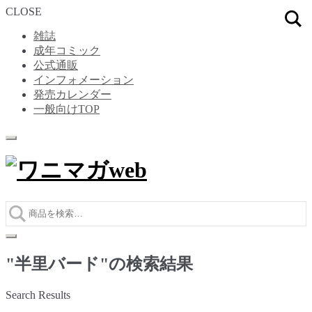
CLOSE
雑誌
成年コミック
公式通販
インフォメーション
発売カレンダー
一般向けTOP
ナ
コ
ビ
ン
ゲ
テ
ー
ン
シ
ツ
ョ
へ
ン
ス
へ
キ
ス
ッ
"
半里バード
"の検索結果
キ
プ
ッ
Search Results
プ