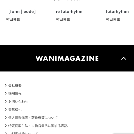
［form｜code］
re futurhyhm
futurhythm
村田蓮爾
村田蓮爾
村田蓮爾
会社概要
採用情報
お問い合わせ
書店様へ
個人情報保護・著作権等について
特定商取引法・古物営業法に関する表記
ご利用規約について