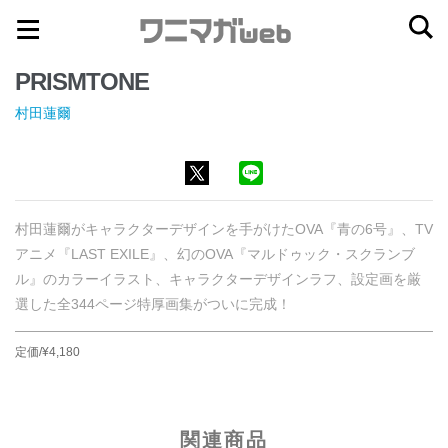
ナ
コ
ビ
ン
PRISMTONE
ゲ
テ
ー
ン
村田蓮爾
シ
ツ
ョ
へ
ン
ス
へ
キ
村田蓮爾がキャラクターデザインを手がけたOVA『青の6号』、TV
ス
ッ
アニメ『LAST EXILE』、幻のOVA『マルドゥック・スクランブ
キ
プ
ル』のカラーイラスト、キャラクターデザインラフ、設定画を厳
選した全344ページ特厚画集がついに完成！
ッ
プ
定価/¥4,180
関連商品