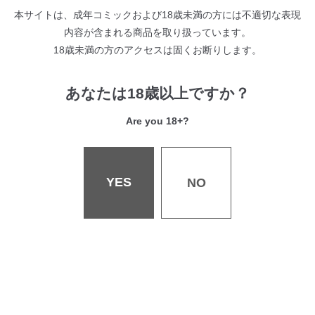
る商品の売買契約の解除はできません。
本サイトは、成年コミックおよび18歳未満の方には不適切な表現
交換について
一点物につき交換できません。
内容が含まれる商品を取り扱っています。
受注期間
〜2023年3月12日
18歳未満の方のアクセスは固くお断りします。
発送時期
2023年5月下旬より順次発送予定
あなたは18歳以上ですか？
Are you 18+?
関連商品
【みちきんぐ】＜シオンコネクト展＞A4アクリルパネル
YES
NO