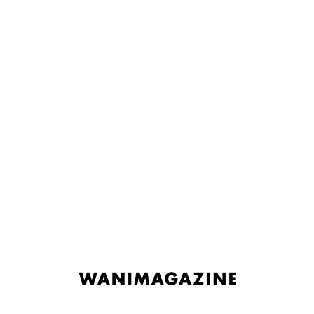
ナ
コ
ビ
ン
【みちきんぐ】＜シオンコネクト展＞
ゲ
テ
高精細複製画【全2種】
ー
ン
シ
ツ
みちきんぐ
ョ
へ
拡大表示
ン
ス
【H1】
/
【H4】
へ
キ
ス
ッ
定価/¥34,200 – ¥45,200価格帯: ¥34,200 – ¥45,200
キ
プ
サイズ
B4（イラスト）
ッ
決済方法
クレジットカード決済/銀行振込（※代金引換不可）
プ
商品について
画像はイメージです。実際の商品とは異なる場合が
あります。
返品について
商品に欠陥がある場合を除き、返品には応じませ
ん。当社に債務不履行がある場合を除き、会員によ