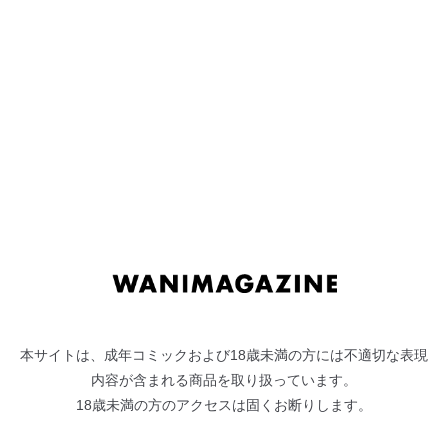
ナ
コ
ビ
ン
いいなりアクメ
ゲ
テ
ー
ン
ドウモウ
シ
ツ
ョ
へ
ン
ス
へ
キ
『COMIC快楽天』の強豪・ドウモウのワニ初単行本！
ス
ッ
どうにもこうにも収まらない衝動を一番奥で爆発させる猛攻短編
キ
プ
集です。
ッ
ラブラブおバカップルのじゃれ愛を描いた「バイオレンスけんか
プ
っぷる」やヤンキーガールが一世一代のパイマンを張る「発情イ
本サイトは、成年コミックおよび18歳未満の方には不適切な表現
ッポン！」ほか、ありあまるパッションでラブセッションするイ
内容が含まれる商品を取り扱っています。
ケイケノリノリの全11ステージ。
18歳未満の方のアクセスは固くお断りします。
精力の消耗が尋常じゃない1冊です。