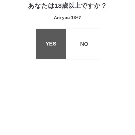
あなたは18歳以上ですか？
定価/¥1,100
Are you 18+?
YES
NO
会社概要
採用情報
お問い合わせ
書店様へ
個人情報保護・著作権等について
特定商取引法・古物営業法に関する表記
ご利用規約について
©WANIMAGAZINE Co.,Ltd. All rights reserved.