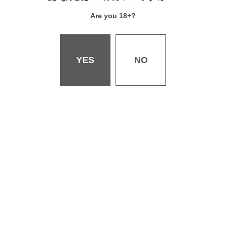
Are you 18+?
シャイニーフラグメント
YES
NO
Marionnatte Mariage
くろシス
パートカラー
とつげきサキュバス！ですの！
恋しやコンコン♡
夢と知りせば