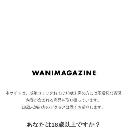
ぷにカノ
ぷにカノ PRESENT for YOU
プライベートチャット
朔待ち想
本サイトは、成年コミックおよび18歳未満の方には不適切な表現
内容が含まれる商品を取り扱っています。
わんわんらばー
18歳未満の方のアクセスは固くお断りします。
おしごと♡ひめごと
あなたは18歳以上ですか？