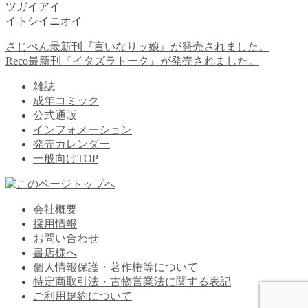
ツガイアイ
イトシイニオイ
前
さじぺん最新刊『言いなりッ娘』が発売されました。
投
の
次
Reco最新刊『イタズラトーク』が発売されました。
稿
投
の
雑誌
稿:
投
ナ
成年コミック
稿:
ビ
公式通販
インフォメーション
ゲ
発売カレンダー
ー
一般向けTOP
シ
ョ
会社概要
ン
採用情報
お問い合わせ
書店様へ
個人情報保護・著作権等について
特定商取引法・古物営業法に関する表記
ご利用規約について