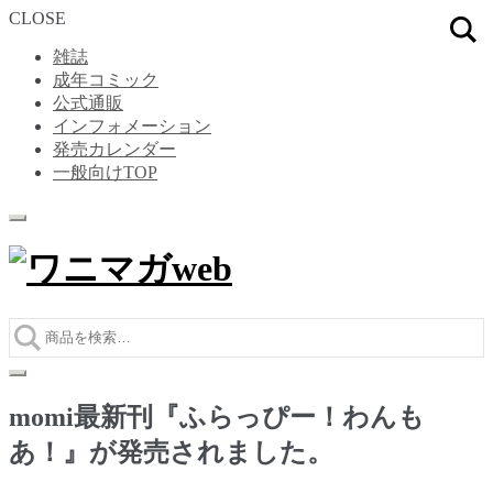
CLOSE
雑誌
成年コミック
公式通販
インフォメーション
発売カレンダー
一般向けTOP
ナ
コ
ビ
ン
ゲ
テ
ー
ン
シ
ツ
ョ
へ
ン
ス
へ
キ
ス
ッ
momi最新刊『ふらっぴー！わんも
キ
プ
ッ
あ！』が発売されました。
プ