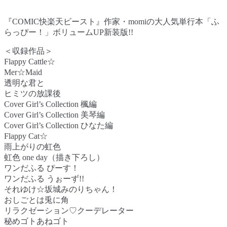
『COMIC快楽天ビースト』作家・momiの大人気単行本「ふ
らっぴー！」ボリュームUP新装版!!
＜収録作品＞
Flappy Cattle☆
Mer☆Maid
透明な君と
ヒミツの放課後
Cover Girl’s Collection 楓編
Cover Girl’s Collection 美琴編
Cover Girl’s Collection ひなた編
Flappy Cat☆
雨上がりの虹色
虹色 one day（描き下ろし）
ワンだふる ぴーす！
ワンだふる うぉーず!!
それゆけ☆坂城みのりちゃん！
おしごとは兎に角
リラクゼーション♡クーデレーター
秘めゴトあねゴト