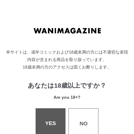
サセ子の凪ちゃんは変わりたい／蒼井ミハル
天才への近道／楝蛙
姉という女／東鉄神
アンな悪魔とこんな事♥／麻冬HEMP
午後のあねショタ／いづれ
契約／ディビ
まにまにまに！／ミカリン
本サイトは、成年コミックおよび18歳未満の方には不適切な表現
ハンドリフレみるくはうす／しっかり者のタカシくん
内容が含まれる商品を取り扱っています。
18歳未満の方のアクセスは固くお断りします。
およメイド／ぴよぴよ
トランス×トランス／ヨシラギ
ドロップアウトキャットガール／玉之けだま
あなたは18歳以上ですか？
セルフィッシュ／おそまつ
Are you 18+?
毒ある花の甘い蜜～赤い部屋～／東雲龍
ちてきこーきしん／のなかたま
ドキドキは匂いにのって／タカハシノヲト
YES
NO
パパ活娘と援デリ男／ミナギリ