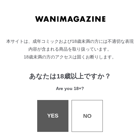
深夜のおとも／石川シスケ
愛しきコウハイ／Beなんとか
つゆだくっ／SAVAN
青春リビドー山／位置原光Z
すき♡スキ♡赤ずきん／雛咲葉
本サイトは、成年コミックおよび18歳未満の方には不適切な表現
ホントのみのりちゃん／オクモト悠太
内容が含まれる商品を取り扱っています。
びんかんポイント／Reco
18歳未満の方のアクセスは固くお断りします。
デートプラン／雲呑めお
ヤる気スイッチ入りました♡／さくま司
あなたは18歳以上ですか？
となりの人／ももこ
特別な日／ゆずのきいち
Are you 18+?
目覚めのキス／こめざわ
咲かない桜／「タカシ」
こうそくいはん／YUG
YES
NO
futuregraph／村田蓮爾
投
前
次
『快楽天ビースト 2019年6月
『COMIC X-EROS #78』が