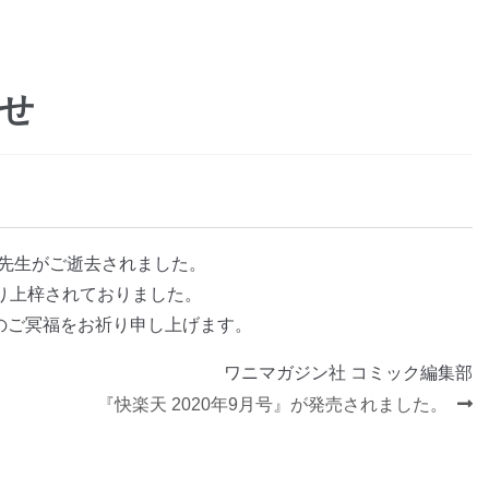
せ
キ先生がご逝去されました。
り上梓されておりました。
のご冥福をお祈り申し上げます。
ワニマガジン社 コミック編集部
次
『快楽天 2020年9月号』が発売されました。
の
投