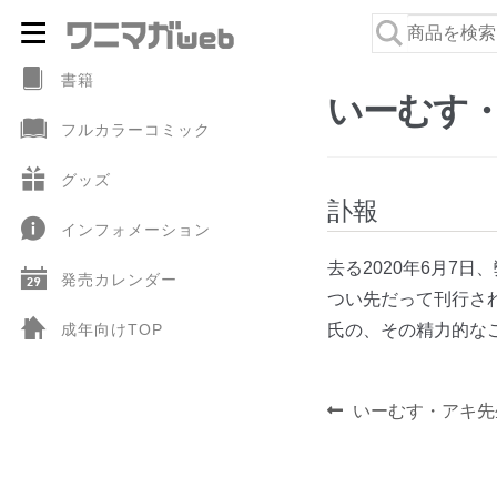
ナ
コ
ビ
ン
書籍
いーむす
ゲ
テ
フルカラーコミック
ー
ン
シ
ツ
グッズ
ョ
へ
訃報
インフォメーション
ン
ス
へ
キ
去る2020年6月7
発売カレンダー
ス
ッ
つい先だって刊行さ
キ
プ
成年向けTOP
氏の、その精力的な
ッ
プ
投
前
いーむす・アキ先
稿
の
ナ
投