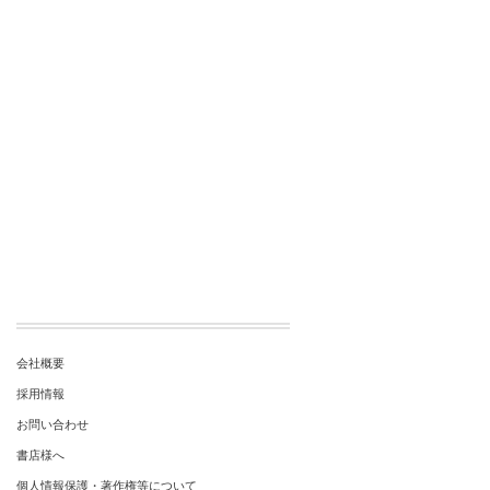
ビ
稿:
ゲ
ー
シ
ョ
ン
会社概要
採用情報
お問い合わせ
書店様へ
個人情報保護・著作権等について