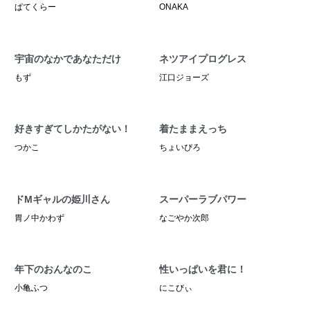
ぱてくらー
ONAKA
宇宙のなかであなただけ
ネツアイプログレス
もず
江口ジョーズ
好きすぎてしかたがない！
着たままえっち
つかこ
ちょいぴろ
ドMギャルの姫川さん
スーパーラブパワー
胃ノ中かわず
なごやか次郎
年下のおんなのこ
性いっぱいを君に！
小亀ふつ
にこびぃ