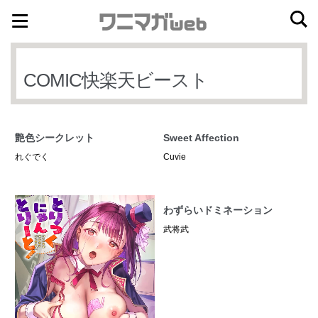
ナ
コ
ビ
ン
ゲ
テ
COMIC快楽天ビースト
ー
ン
シ
ツ
ョ
へ
艶色シークレット
Sweet Affection
ン
ス
れぐでく
Cuvie
へ
キ
ス
ッ
キ
プ
わずらいドミネーション
ッ
武将武
プ