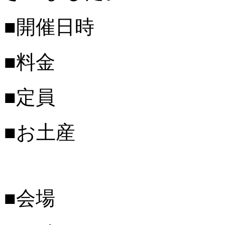
■開催日時
■料金
■定員
■お土産
■会場